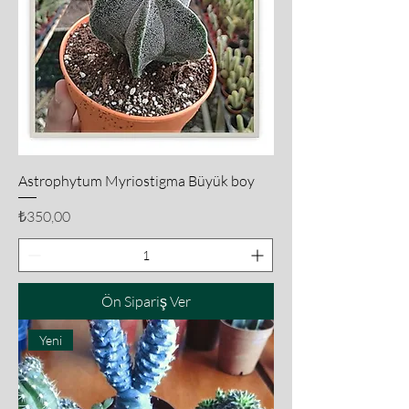
Astrophytum Myriostigma Büyük boy
Fiyat
₺350,00
Ön Sipariş Ver
Yeni