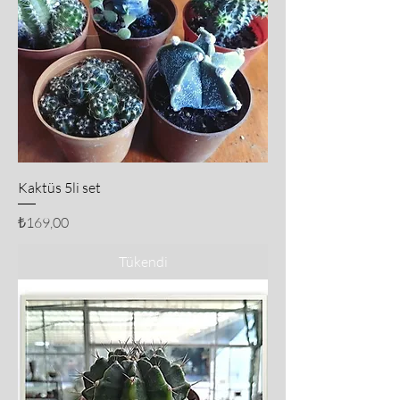
Kaktüs 5li set
Fiyat
₺169,00
Tükendi