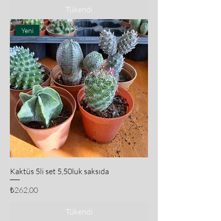
Tükendi
Yeni
Kaktüs 5li set 5,50luk saksıda
Fiyat
₺262,00
Tükendi