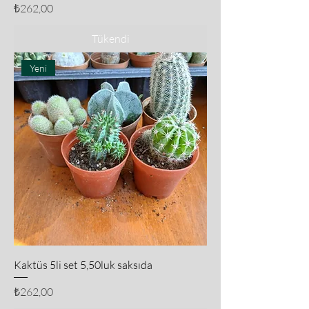
Fiyat
₺262,00
Tükendi
Yeni
Kaktüs 5li set 5,50luk saksıda
Fiyat
₺262,00