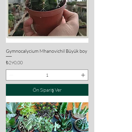
Gymnocalycium Mhanovichil Büyük boy
Fiyat
₺290,00
Ön Sipariş Ver