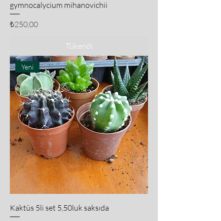
gymnocalycium mihanovichii
Fiyat
₺250,00
Tükendi
Yeni
Kaktüs 5li set 5,50luk saksıda