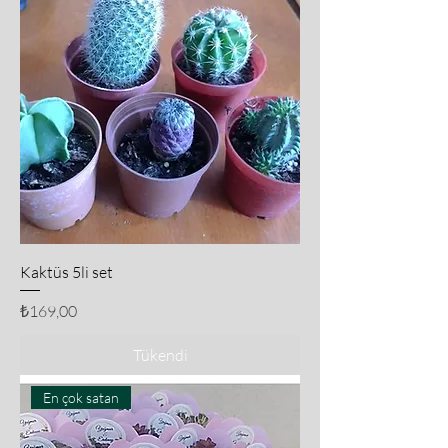
Kaktüs 5li set
Fiyat
₺169,00
Tükendi
En çok satan