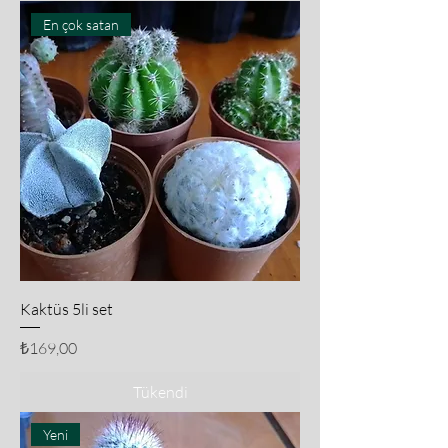
En çok satan
Kaktüs 5li set
Fiyat
₺169,00
Tükendi
Yeni