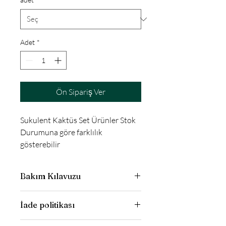
Adet
*
Ön Sipariş Ver
Sukulent Kaktüs Set Ürünler Stok 
Durumuna göre farklılık 
gösterebilir
Bakım Kılavuzu
Bu bitkilerde sulama işlemi, yaz aylarına 
İade politikası
doğru artırılarak yapılır. Yazın sıcak 
günlerinde sulamaya özen gösterilmeli 
Online siparişlerde koşulsuz şartsız 