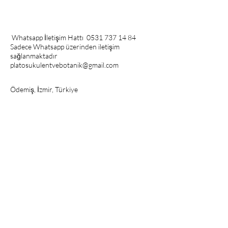
Whatsapp İletişim Hattı
0531 737 14 84
Sadece Whatsapp üzerinden iletişim
sağlanmaktadır
platosukulentvebotanik@gmail.com
Ödemiş, İzmir, Türkiye
Bültenimize Abone
Olun
E-posta Adresinizi Girin